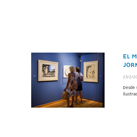
EL 
JOR
23/2/2
Desde s
ilustra