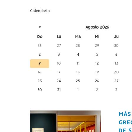
a
la
Calendario
página
de
inicio
Seleccione
«
Agosto 2026
un día
Do
Lu
Ma
Mi
Ju
para
26
27
28
29
30
consultar
las
2
3
4
5
6
noticias de
9
10
11
12
13
ese día
16
17
18
19
20
23
24
25
26
27
30
31
1
2
3
MÁS
GREC
DE 