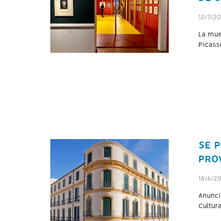
12/7/2
La mue
Picasso
SE P
PRO
18/6/2
Anunci
Cultura