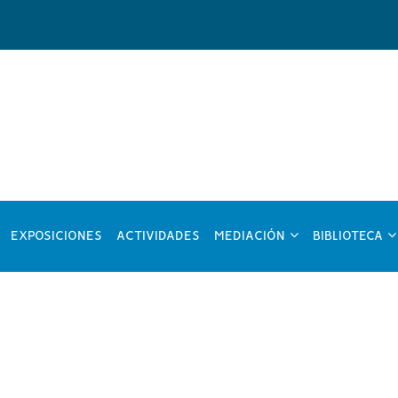
?
???
??
EXPOSICIONES
ACTIVIDADES
MEDIACIÓN
BIBLIOTECA
y.formatter.header.toggle.subsections???
key.formatter.head
ke