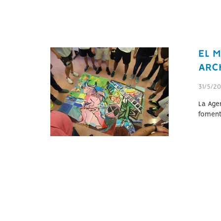
EL M
ARC
31/5/2
La Age
fomenta