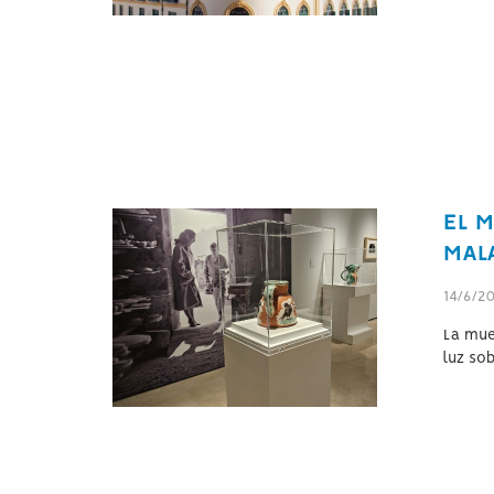
EL M
MAL
14/6/2
La mue
luz sobr