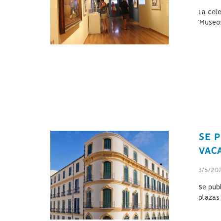
La cel
‘Museos
SE P
VAC
3/5/20
Se pub
plazas 