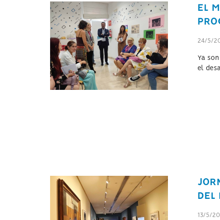
EL M
PRO
24/5/2
Ya son 
el desa
JORN
DEL
13/5/2