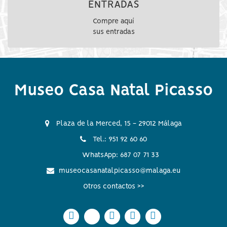
ENTRADAS
Compre aquí
sus entradas
Museo Casa Natal Picasso
Plaza de la Merced, 15 - 29012 Málaga
Tel.: 951 92 60 60
WhatsApp: 687 07 71 33
museocasanatalpicasso@malaga.eu
Otros contactos >>
Icono
Icono
Icono
Icono
Icono
Icono
Icono
Icono
Icono
Icono