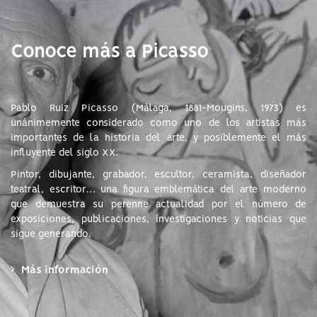
Conoce más a Picasso
Pablo Ruiz Picasso (Málaga, 1881-Mougins, 1973) es
unánimemente considerado como uno de los artistas más
importantes de la historia del arte, y posiblemente el más
influyente del siglo XX.
Pintor, dibujante, grabador, escultor, ceramista, diseñador
teatral, escritor… una figura emblemática del arte moderno
que demuestra su perenne actualidad por el número de
exposiciones, publicaciones, investigaciones y noticias que
sigue generando.
Más información