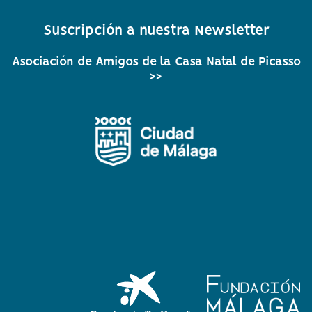
circular
circular
circular
circular
circular
de
de
de
de
de
Suscripción a nuestra Newsletter
facebook
twitter
Instagram
Whatsapp
Youtube
Asociación de Amigos de la Casa Natal de Picasso
>>