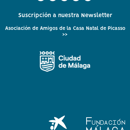
circular
circular
circular
circular
circular
de
de
de
de
de
Suscripción a nuestra Newsletter
facebook
twitter
Instagram
Whatsapp
Youtube
Asociación de Amigos de la Casa Natal de Picasso
>>