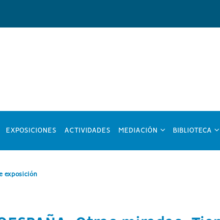
?
???
??
EXPOSICIONES
ACTIVIDADES
MEDIACIÓN
BIBLIOTECA
y.formatter.header.toggle.subsections???
key.formatter.head
ke
de exposición