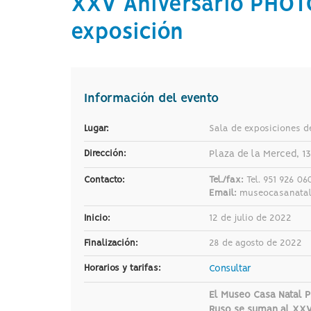
XXV Aniversario PHOT
a
la
exposición
página
de
inicio
Información del evento
Lugar:
Sala de exposiciones d
Dirección:
Plaza de la Merced, 13
Contacto:
Tel./fax:
Tel. 951 926 06
Email:
museocasanatal
Inicio:
12 de julio de 2022
Finalización:
28 de agosto de 2022
Horarios y tarifas:
Consultar
El Museo Casa Natal P
Ruso se suman al XXV 