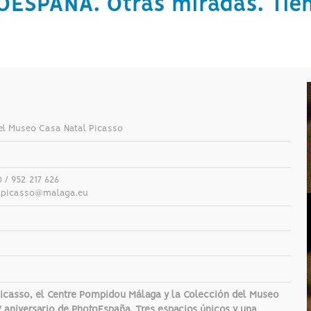
OESPAÑA. Otras miradas. Tie
el Museo Casa Natal Picasso
0 / 952 217 626
picasso@malaga.eu
icasso, el Centre Pompidou Málaga y la Colección del Museo
aniversario de PhotoEspaña. Tres espacios únicos y una