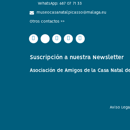
WhatsApp: 687 07 71 33
museocasanatalpicasso@malaga.eu
Otros contactos >>
Icono
Icono
Icono
Icono
Icono
Icono
Icono
Icono
Icono
Icono
circular
circular
circular
circular
circular
de
de
de
de
de
Suscripción a nuestra Newsletter
facebook
twitter
Instagram
Whatsapp
Youtube
Asociación de Amigos de la Casa Natal de
Aviso Lega