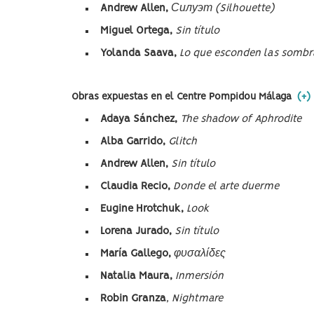
Andrew Allen,
Силуэт
(S
ilhouette)
Miguel
Ortega,
Sin título
Yolanda Saava,
Lo que esconden las sombr
Obras expuestas en el Centre Pompidou Málaga
(+)
Adaya Sánchez,
The shadow of Aphrodite
Alba Garrido,
Glitch
Andrew Allen,
Sin título
Claudia Recio,
Donde el arte duerme
Eugine
Hrotchuk,
Look
Lorena
Jurado,
Sin título
María Gallego,
φυσαλίδες
Natalia Maura,
Inmersión
Robin Granza
,
N
ightmare