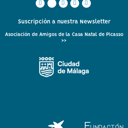
Icono
Icono
Icono
Icono
Icono
Icono
Icono
Icono
Icono
Icono
circular
circular
circular
circular
circular
de
de
de
de
de
Suscripción a nuestra Newsletter
facebook
twitter
Instagram
Whatsapp
Youtube
Asociación de Amigos de la Casa Natal de Picasso
>>