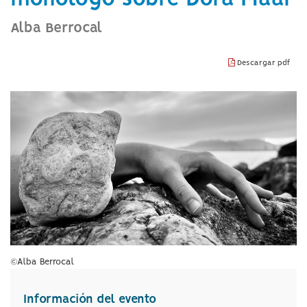
idioma
Alba Berrocal
Descargar pdf
©Alba Berrocal
Información del evento