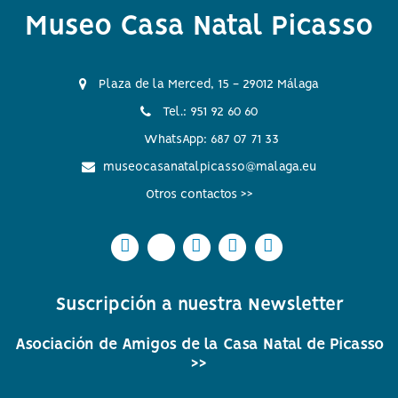
Museo Casa Natal Picasso
Plaza de la Merced, 15 - 29012 Málaga
Tel.: 951 92 60 60
WhatsApp: 687 07 71 33
museocasanatalpicasso@malaga.eu
Otros contactos >>
Icono
Icono
Icono
Icono
Icono
Icono
Icono
Icono
Icono
Icono
circular
circular
circular
circular
circular
de
de
de
de
de
Suscripción a nuestra Newsletter
facebook
twitter
Instagram
Whatsapp
Youtube
Asociación de Amigos de la Casa Natal de Picasso
>>