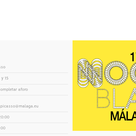
sso
 y 15
completar aforo
picasso@malaga.eu
20:00
:00