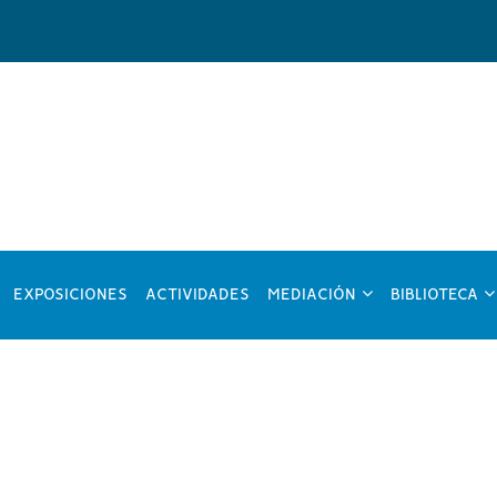
?
???
??
EXPOSICIONES
ACTIVIDADES
MEDIACIÓN
BIBLIOTECA
y.formatter.header.toggle.subsections???
key.formatter.head
ke