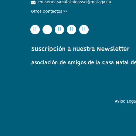
museocasanatalpicasso@malaga.eu
Otros contactos >>
Icono
Icono
Icono
Icono
Icono
Icono
Icono
Icono
Icono
Icono
circular
circular
circular
circular
circular
de
de
de
de
de
Suscripción a nuestra Newsletter
facebook
twitter
Instagram
Whatsapp
Youtube
Asociación de Amigos de la Casa Natal de
Aviso Lega