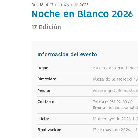
para
Del 16 al 17 de mayo de 2026
ir
Noche en Blanco 2026
a
la
página
17 Edición
de
inicio
Información del evento
Lugar:
Museo Casa Natal Pica
Dirección:
Plaza de la Merced, 13
Precio:
Acceso gratuito hasta 
Contacto:
Tel./fax:
951 92 60 60
Email:
museocasanatal
Inicio:
16 de mayo de 2026
|
Finalización:
17 de mayo de 2026
|
1