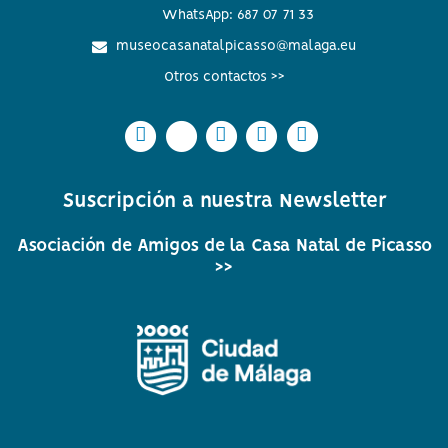
WhatsApp: 687 07 71 33
museocasanatalpicasso@malaga.eu
Otros contactos >>
Icono
Icono
Icono
Icono
Icono
Icono
Icono
Icono
Icono
Icono
circular
circular
circular
circular
circular
de
de
de
de
de
Suscripción a nuestra Newsletter
facebook
twitter
Instagram
Whatsapp
Youtube
Asociación de Amigos de la Casa Natal de Picasso
>>