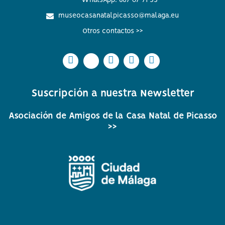
museocasanatalpicasso@malaga.eu
Otros contactos >>
Icono
Icono
Icono
Icono
Icono
Icono
Icono
Icono
Icono
Icono
circular
circular
circular
circular
circular
de
de
de
de
de
Suscripción a nuestra Newsletter
facebook
twitter
Instagram
Whatsapp
Youtube
Asociación de Amigos de la Casa Natal de Picasso
>>