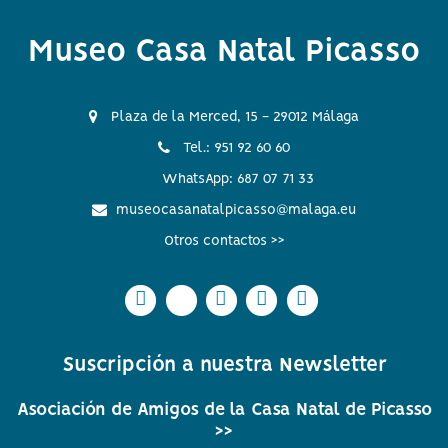
Museo Casa Natal Picasso
Plaza de la Merced, 15 - 29012 Málaga
Tel.: 951 92 60 60
WhatsApp: 687 07 71 33
museocasanatalpicasso@malaga.eu
Otros contactos >>
Icono
Icono
Icono
Icono
Icono
Icono
Icono
Icono
Icono
Icono
circular
circular
circular
circular
circular
de
de
de
de
de
Suscripción a nuestra Newsletter
facebook
twitter
Instagram
Whatsapp
Youtube
Asociación de Amigos de la Casa Natal de Picasso
>>