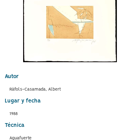
idioma
Autor
Ràfols-Casamada, Albert
Lugar y fecha
1988
Técnica
Aguafuerte