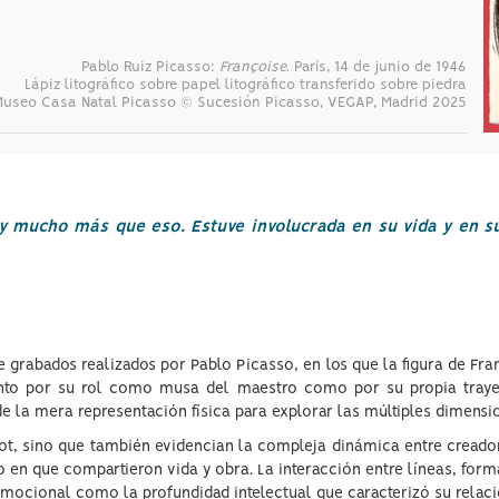
Pablo Ruiz Picasso:
Françoise
. París, 14 de junio de 1946
Lápiz litográfico sobre papel litográfico transferido sobre piedra
Museo Casa Natal Picasso © Sucesión Picasso, VEGAP, Madrid 2025
y mucho más que eso. Estuve involucrada en su vida y en su
 grabados realizados por Pablo Picasso, en los que la figura de Fr
anto por su rol como musa del maestro como por su propia trayect
e la mera representación física para explorar las múltiples dimensio
lot, sino que también evidencian la compleja dinámica entre creado
o en que compartieron vida y obra. La interacción entre líneas, form
 emocional como la profundidad intelectual que caracterizó su relaci