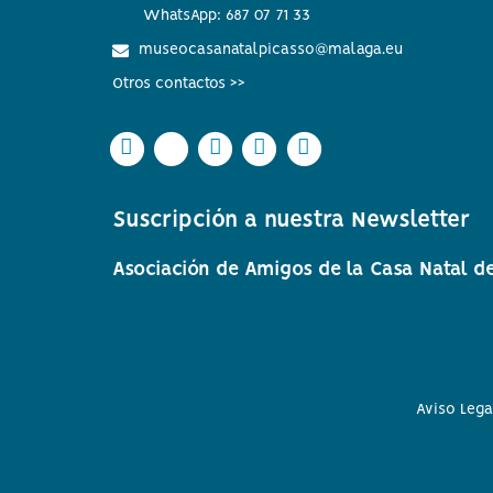
WhatsApp: 687 07 71 33
museocasanatalpicasso@malaga.eu
Otros contactos >>
Icono
Icono
Icono
Icono
Icono
Icono
Icono
Icono
Icono
Icono
circular
circular
circular
circular
circular
de
de
de
de
de
Suscripción a nuestra Newsletter
facebook
twitter
Instagram
Whatsapp
Youtube
Asociación de Amigos de la Casa Natal de
Aviso Lega