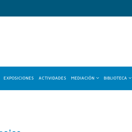
?
???
??
EXPOSICIONES
ACTIVIDADES
MEDIACIÓN
BIBLIOTECA
y.formatter.header.toggle.subsections???
key.formatter.head
ke