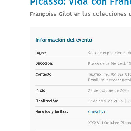
Picasso: vida con Fran
a
la
página
Françoise Gilot en las colecciones
de
inicio
Información del evento
Lugar:
Sala de exposiciones d
Dirección:
Plaza de la Merced, 13
Contacto:
Tel./fax:
Tel. 951 926 06
Email:
museocasanatal
Inicio:
22 de octubre de 2025
Finalización:
19 de abril de 2026
|
2
Horarios y tarifas:
Consultar
XXXVIII Octubre Pica