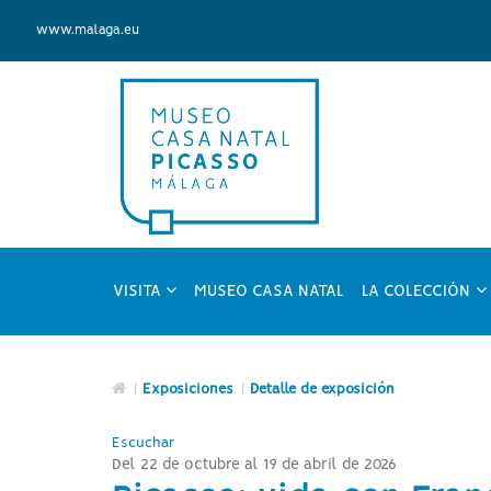
Ir
Picasso:
al
Ir
www.malaga.eu
vida
contenido
a
Ir
principal
la
al
Ir
con
de
cabecera
pie
al
la
de
de
menú
Françoise
página
la
la
principal
(alt
página
página
(alt
+
(alt
(alt
+
s)
+
+
u)
c)
p)
???
??
VISITA
MUSEO CASA NATAL
LA COLECCIÓN
key.formatter.header.toggle.subsections???
ke
Icono
|
Exposiciones
|
Detalle de exposición
de
Home
Escuchar
para
Del 22 de octubre al 19 de abril de 2026
ir