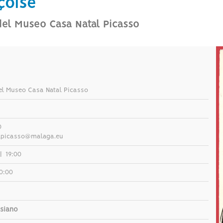
çoise
 del Museo Casa Natal Picasso
el Museo Casa Natal Picasso
0
picasso@malaga.eu
|
19:00
0:00
ssiano