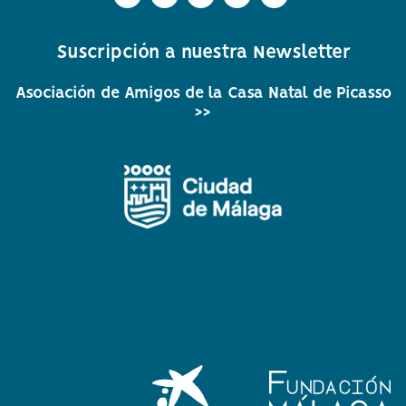
circular
circular
circular
circular
circular
de
de
de
de
de
Suscripción a nuestra Newsletter
facebook
twitter
Instagram
Whatsapp
Youtube
Asociación de Amigos de la Casa Natal de Picasso
>>