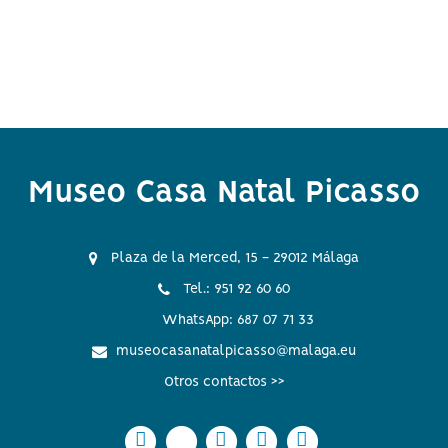
Museo Casa Natal Picasso
Plaza de la Merced, 15 - 29012 Málaga
Tel.: 951 92 60 60
WhatsApp: 687 07 71 33
museocasanatalpicasso@malaga.eu
Otros contactos >>
Icono
Icono
Icono
Icono
Icono
Icono
Icono
Icono
Icono
Icono