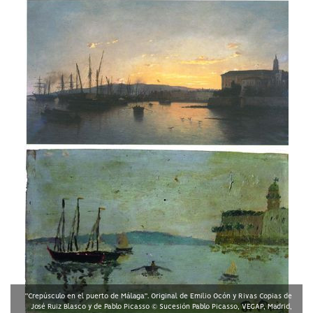
“Crepúsculo en el puerto de Málaga”. Original de Emilio Ocón y Rivas Copias de
José Ruiz Blasco y de Pablo Picasso © Sucesión Pablo Picasso, VEGAP, Madrid,