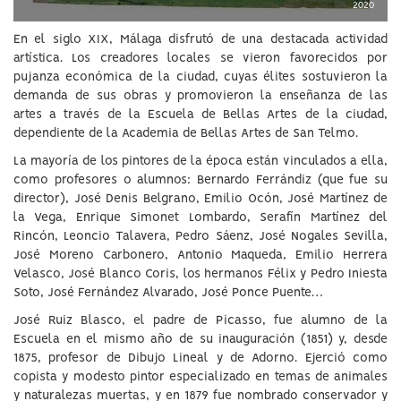
2020
En el siglo XIX, Málaga disfrutó de una destacada actividad
artística. Los creadores locales se vieron favorecidos por
pujanza económica de la ciudad, cuyas élites sostuvieron la
demanda de sus obras y promovieron la enseñanza de las
artes a través de la Escuela de Bellas Artes de la ciudad,
dependiente de la Academia de Bellas Artes de San Telmo.
La mayoría de los pintores de la época están vinculados a ella,
como profesores o alumnos: Bernardo Ferrándiz (que fue su
director), José Denis Belgrano, Emilio Ocón, José Martínez de
la Vega, Enrique Simonet Lombardo, Serafín Martínez del
Rincón, Leoncio Talavera, Pedro Sáenz, José Nogales Sevilla,
José Moreno Carbonero, Antonio Maqueda, Emilio Herrera
Velasco, José Blanco Coris, los hermanos Félix y Pedro Iniesta
Soto, José Fernández Alvarado, José Ponce Puente…
José Ruiz Blasco, el padre de Picasso, fue alumno de la
Escuela en el mismo año de su inauguración (1851) y, desde
1875, profesor de Dibujo Lineal y de Adorno. Ejerció como
copista y modesto pintor especializado en temas de animales
y naturalezas muertas, y en 1879 fue nombrado conservador y