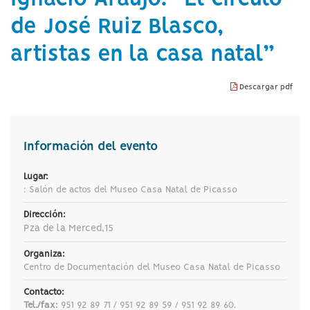
idioma
Ruiz
de José Ruiz Blasco,
Blasco,
artistas en la casa natal”
artistas
en
Descargar pdf
la
casa
Información del evento
natal”
Lugar:
: Salón de actos del Museo Casa Natal de Picasso
Dirección:
Pza de la Merced,15
Organiza:
Centro de Documentación del Museo Casa Natal de Picasso
Contacto:
Tel./fax:
951 92 89 71 / 951 92 89 59 / 951 92 89 60.