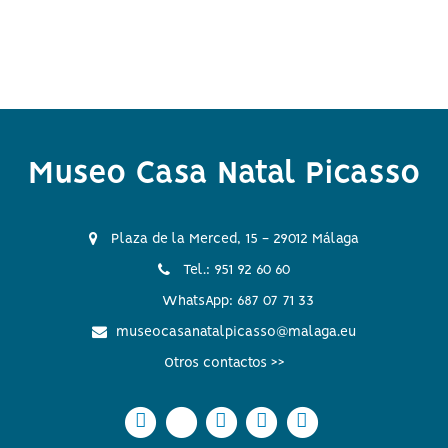
Museo Casa Natal Picasso
Plaza de la Merced, 15 - 29012 Málaga
Tel.: 951 92 60 60
WhatsApp: 687 07 71 33
museocasanatalpicasso@malaga.eu
Otros contactos >>
Icono
Icono
Icono
Icono
Icono
Icono
Icono
Icono
Icono
Icono