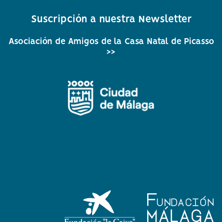
circular
circular
circular
circular
circular
de
de
de
de
de
Suscripción a nuestra Newsletter
facebook
twitter
Instagram
Whatsapp
Youtube
Asociación de Amigos de la Casa Natal de Picasso
>>