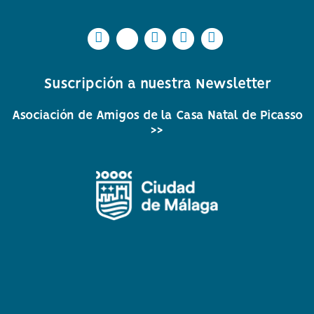
Icono
Icono
Icono
Icono
Icono
Icono
Icono
Icono
Icono
Icono
circular
circular
circular
circular
circular
de
de
de
de
de
Suscripción a nuestra Newsletter
facebook
twitter
Instagram
Whatsapp
Youtube
Asociación de Amigos de la Casa Natal de Picasso
>>