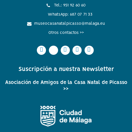
Tel.: 951 92 60 60
WhatsApp: 687 07 71 33
museocasanatalpicasso@malaga.eu
Otros contactos >>
Icono
Icono
Icono
Icono
Icono
Icono
Icono
Icono
Icono
Icono
circular
circular
circular
circular
circular
de
de
de
de
de
Suscripción a nuestra Newsletter
facebook
twitter
Instagram
Whatsapp
Youtube
Asociación de Amigos de la Casa Natal de Picasso
>>