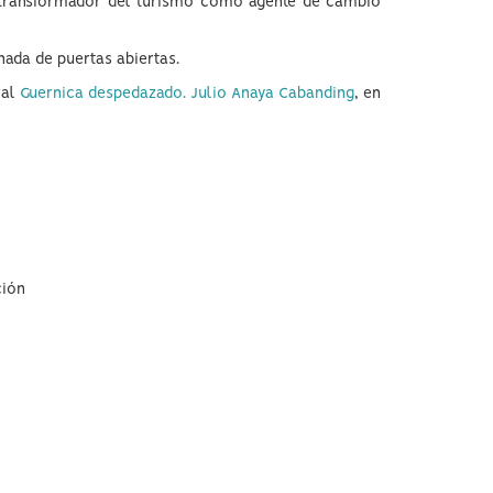
l transformador del turismo como agente de cambio
nada de puertas abiertas.
ral
Guernica despedazado. Julio Anaya Cabanding
, en
ción