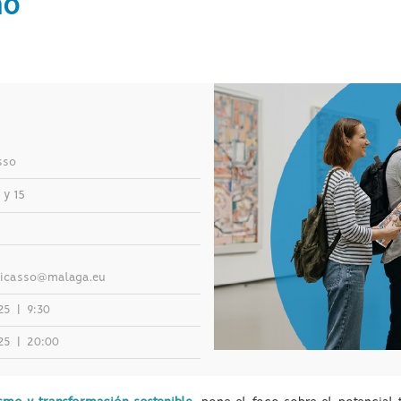
mo
sso
 y 15
icasso@malaga.eu
025
|
9:30
025
|
20:00