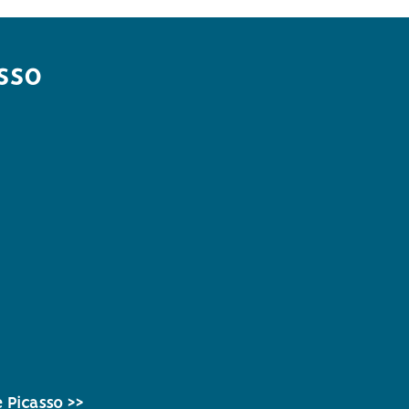
sso
 Picasso >>