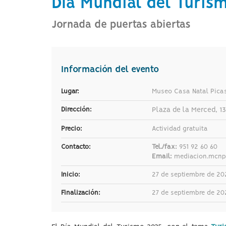
Día Mundial del Turis
a
la
página
Jornada de puertas abiertas
de
inicio
Información del evento
Lugar:
Museo Casa Natal Pica
Dirección:
Plaza de la Merced, 13
Precio:
Actividad gratuita
Contacto:
Tel./fax:
951 92 60 60
Email:
mediacion.mcnp
Inicio:
27 de septiembre de 2
Finalización:
27 de septiembre de 2