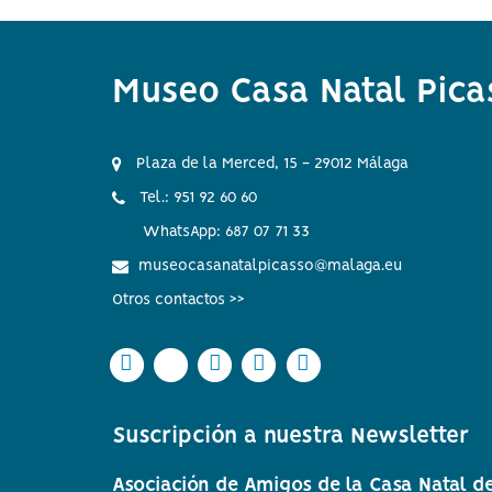
Museo Casa Natal Pica
Plaza de la Merced, 15 - 29012 Málaga
Tel.: 951 92 60 60
WhatsApp: 687 07 71 33
museocasanatalpicasso@malaga.eu
Otros contactos >>
Icono
Icono
Icono
Icono
Icono
Icono
Icono
Icono
Icono
Icono
circular
circular
circular
circular
circular
de
de
de
de
de
Suscripción a nuestra Newsletter
facebook
twitter
Instagram
Whatsapp
Youtube
Asociación de Amigos de la Casa Natal de