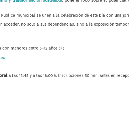
smo y transformación sostenible
, pone el foco sobre el potencia
Publica municipal se unen a la celebración de este Día con una jor
án acceder, no solo a sus dependencias, sino a la exposición tempo
ias con menores entre 3-12 años
(>)
.eu
oral
a las 12:45 y a las 18:00 h. Inscripciones 30 min. antes en recep