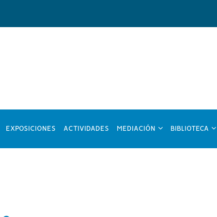
?
???
??
EXPOSICIONES
ACTIVIDADES
MEDIACIÓN
BIBLIOTECA
y.formatter.header.toggle.subsections???
key.formatter.head
ke