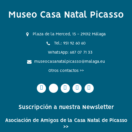
Museo Casa Natal Picasso
Plaza de la Merced, 15 - 29012 Málaga
Tel.: 951 92 60 60
WhatsApp: 687 07 71 33
museocasanatalpicasso@malaga.eu
Otros contactos >>
Icono
Icono
Icono
Icono
Icono
Icono
Icono
Icono
Icono
Icono
circular
circular
circular
circular
circular
de
de
de
de
de
Suscripción a nuestra Newsletter
facebook
twitter
Instagram
Whatsapp
Youtube
Asociación de Amigos de la Casa Natal de Picasso
>>